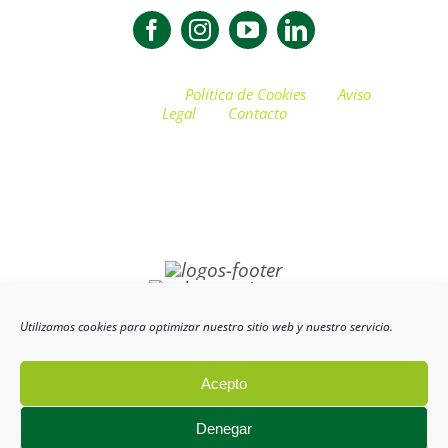
© INTECBIO |
Política de Cookies
|
Aviso
Legal
|
Contacto
Utilizamos cookies para optimizar nuestro sitio web y nuestro servicio.
Instalaciones Técnicas de Biomasa, S.L
ha sido beneficiaria del Fondo
Europeo de Desarrollo Regional cuyo objetivo es mejorar el uso y la calidad de
las tecnologías de la información y de las comunicaciones y el acceso a las
mismas y gracias al que ha desarrollado una Web Corporativa, Dinamización de
Redes Sociales y Material promocional Audiovisual para uso en internet, para la
Acepto
mejora de competitividad y productividad de la empresa. [22/04/2021]. Para ello
ha contado con el apoyo del Programa TicCámaras de la Cámara de Comercio de
Granada.”
Denegar
Fondo Europeo de Desarrollo