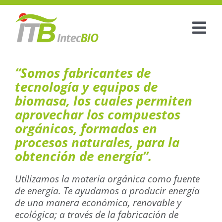
Saltar
al
contenido
Tog
Nav
“Somos fabricantes de
Inicio
tecnología y equipos de
biomasa, los cuales permiten
Sobre Nosotros
aprovechar los compuestos
Gama doméstica
orgánicos, formados en
procesos naturales, para la
Gama industrial
obtención de energía”.
Blog
Utilizamos la materia orgánica como fuente
de energía. Te ayudamos a producir energía
Analisis y Opinión
de una manera económica, renovable y
ecológica; a través de la fabricación de
Contacto