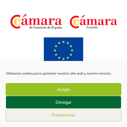
Utilizamos cookies para optimizar nuestro sitio web y nuestro servicio.
Instalaciones Técnicas de Biomasa, S.L
ha sido beneficiaria del Fondo
Europeo de Desarrollo Regional cuyo objetivo es mejorar el uso y la calidad de
las tecnologías de la información y de las comunicaciones y el acceso a las
mismas y gracias al que ha desarrollado una Web Corporativa, Dinamización de
Redes Sociales y Material promocional Audiovisual para uso en internet, para la
Acepto
mejora de competitividad y productividad de la empresa. [22/04/2021]. Para ello
ha contado con el apoyo del Programa TicCámaras de la Cámara de Comercio de
Granada.”
Denegar
Fondo Europeo de Desarrollo
Regional
Preferencias
Una manera de hacer Europa